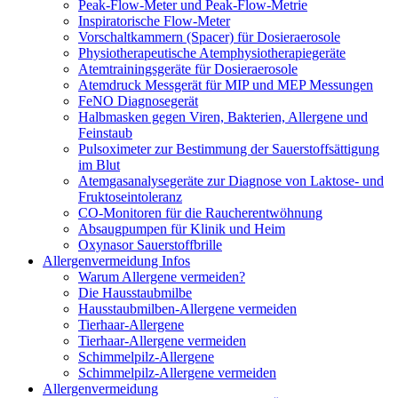
Peak-Flow-Meter und Peak-Flow-Metrie
Inspiratorische Flow-Meter
Vorschaltkammern (Spacer) für Dosieraerosole
Physiotherapeutische Atemphysiotherapiegeräte
Atemtrainingsgeräte für Dosieraerosole
Atemdruck Messgerät für MIP und MEP Messungen
FeNO Diagnosegerät
Halbmasken gegen Viren, Bakterien, Allergene und
Feinstaub
Pulsoximeter zur Bestimmung der Sauerstoffsättigung
im Blut
Atemgasanalysegeräte zur Diagnose von Laktose- und
Fruktoseintoleranz
CO-Monitoren für die Raucherentwöhnung
Absaugpumpen für Klinik und Heim
Oxynasor Sauerstoffbrille
Allergenvermeidung Infos
Warum Allergene vermeiden?
Die Hausstaubmilbe
Hausstaubmilben-Allergene vermeiden
Tierhaar-Allergene
Tierhaar-Allergene vermeiden
Schimmelpilz-Allergene
Schimmelpilz-Allergene vermeiden
Allergenvermeidung