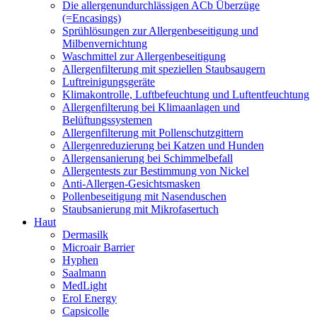
Die allergenundurchlässigen ACb Überzüge
(=Encasings)
Sprühlösungen zur Allergenbeseitigung und
Milbenvernichtung
Waschmittel zur Allergenbeseitigung
Allergenfilterung mit speziellen Staubsaugern
Luftreinigungsgeräte
Klimakontrolle, Luftbefeuchtung und Luftentfeuchtung
Allergenfilterung bei Klimaanlagen und
Belüftungssystemen
Allergenfilterung mit Pollenschutzgittern
Allergenreduzierung bei Katzen und Hunden
Allergensanierung bei Schimmelbefall
Allergentests zur Bestimmung von Nickel
Anti-Allergen-Gesichtsmasken
Pollenbeseitigung mit Nasenduschen
Staubsanierung mit Mikrofasertuch
Haut
Dermasilk
Microair Barrier
Hyphen
Saalmann
MedLight
Erol Energy
Capsicolle