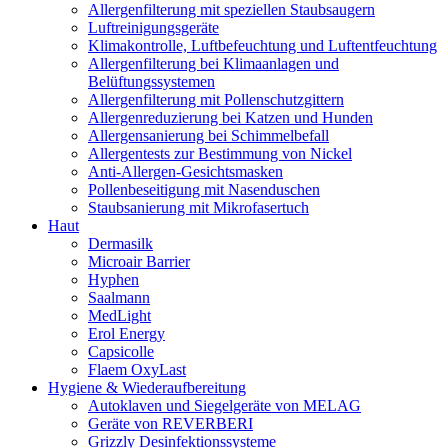
Allergenfilterung mit speziellen Staubsaugern
Luftreinigungsgeräte
Klimakontrolle, Luftbefeuchtung und Luftentfeuchtung
Allergenfilterung bei Klimaanlagen und
Belüftungssystemen
Allergenfilterung mit Pollenschutzgittern
Allergenreduzierung bei Katzen und Hunden
Allergensanierung bei Schimmelbefall
Allergentests zur Bestimmung von Nickel
Anti-Allergen-Gesichtsmasken
Pollenbeseitigung mit Nasenduschen
Staubsanierung mit Mikrofasertuch
Haut
Dermasilk
Microair Barrier
Hyphen
Saalmann
MedLight
Erol Energy
Capsicolle
Flaem OxyLast
Hygiene & Wiederaufbereitung
Autoklaven und Siegelgeräte von MELAG
Geräte von REVERBERI
Grizzly Desinfektionssysteme