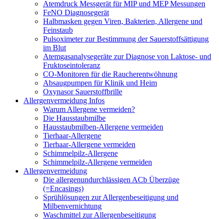
Atemdruck Messgerät für MIP und MEP Messungen
FeNO Diagnosegerät
Halbmasken gegen Viren, Bakterien, Allergene und
Feinstaub
Pulsoximeter zur Bestimmung der Sauerstoffsättigung
im Blut
Atemgasanalysegeräte zur Diagnose von Laktose- und
Fruktoseintoleranz
CO-Monitoren für die Raucherentwöhnung
Absaugpumpen für Klinik und Heim
Oxynasor Sauerstoffbrille
Allergenvermeidung Infos
Warum Allergene vermeiden?
Die Hausstaubmilbe
Hausstaubmilben-Allergene vermeiden
Tierhaar-Allergene
Tierhaar-Allergene vermeiden
Schimmelpilz-Allergene
Schimmelpilz-Allergene vermeiden
Allergenvermeidung
Die allergenundurchlässigen ACb Überzüge
(=Encasings)
Sprühlösungen zur Allergenbeseitigung und
Milbenvernichtung
Waschmittel zur Allergenbeseitigung