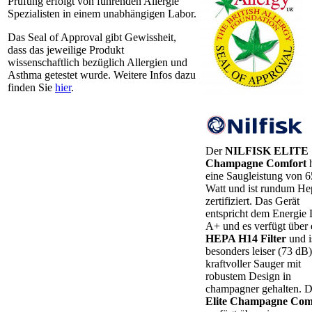
Prüfung erfolgt von führenden Allergie
Spezialisten in einem unabhängigen Labor.
Das Seal of Approval gibt Gewissheit,
dass das jeweilige Produkt
wissenschaftlich bezüglich Allergien und
Asthma getestet wurde. Weitere Infos dazu
finden Sie
hier
.
Der
NILFISK
ELITE
Champagne Comfort
eine Saugleistung von 
Watt und ist rundum He
zertifiziert. Das Gerät
entspricht dem Energie 
A+ und es verfügt über 
HEPA H14 Filter
und i
besonders leiser (73 dB)
kraftvoller Sauger mit
robustem Design in
champagner gehalten. D
Elite Champagne Com