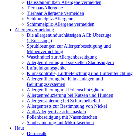
Hausstaubmilben-Allergene vermeiden
Tierhaar-Allergene
Tierhaar-Allergene vermeiden
Schimmelpilz-Allergene
Schimmelpilz-Allergene vermeiden
Allergenvermeidung
Die allergenundurchlässigen ACb Überzüge
(=Encasings)
Sprühlösungen zur Allergenbeseitigung und
Milbenvernichtung
Waschmittel zur Allergenbeseitigung
Allergenfilterung mit speziellen Staubsaugern
Luftreinigungsgeräte
Klimakontrolle, Luftbefeuchtung und Luftentfeuchtung
Allergenfilterung bei Klimaanlagen und
Belüftungssystemen
Allergenfilterung mit Pollenschutzgittern
Allergenreduzierung bei Katzen und Hunden
Allergensanierung bei Schimmelbefall
Allergentests zur Bestimmung von Nickel
Anti-Allergen-Gesichtsmasken
Pollenbeseitigung mit Nasenduschen
Staubsanierung mit Mikrofasertuch
Haut
Dermasilk