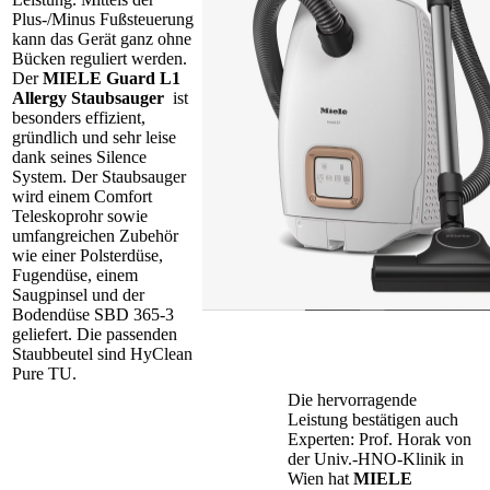
Plus-/Minus Fußsteuerung
kann das Gerät ganz ohne
Bücken reguliert werden.
Der
MIELE Guard L1
Allergy Staubsauger
ist
besonders effizient,
gründlich und sehr leise
dank seines Silence
System. Der Staubsauger
wird einem Comfort
Teleskoprohr sowie
umfangreichen Zubehör
wie einer Polsterdüse,
Fugendüse, einem
Saugpinsel und der
Bodendüse SBD 365-3
geliefert. Die passenden
Staubbeutel sind HyClean
Pure TU.
Die hervorragende
Leistung bestätigen auch
Experten: Prof. Horak von
der Univ.-HNO-Klinik in
Wien hat
MIELE