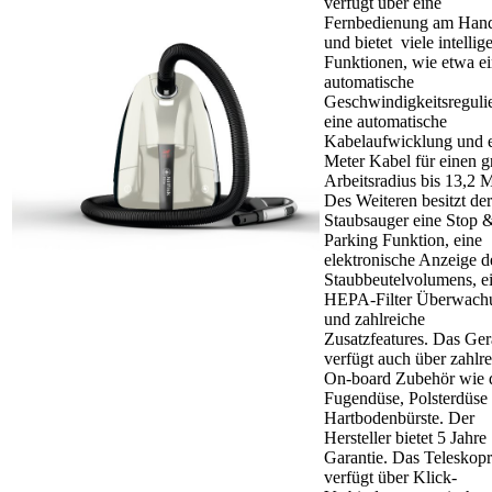
verfügt über eine
Fernbedienung am Hand
und bietet viele intellig
Funktionen, wie etwa e
automatische
Geschwindigkeitsreguli
eine automatische
Kabelaufwicklung und 
Meter Kabel für einen 
Arbeitsradius bis 13,2 M
Des Weiteren besitzt der
Staubsauger eine Stop 
Parking Funktion, eine
elektronische Anzeige d
Staubbeutelvolumens, e
HEPA-Filter Überwach
und zahlreiche
Zusatzfeatures. Das Ger
verfügt auch über zahlr
On-board Zubehör wie 
Fugendüse, Polsterdüse
Hartbodenbürste. Der
Hersteller bietet 5 Jahre
Garantie. Das Teleskop
verfügt über Klick-