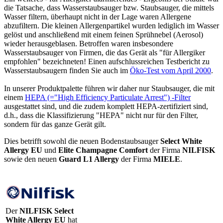
die Tatsache, dass Wasserstaubsauger bzw. Staubsauger, die mittels
Wasser filtern, überhaupt nicht in der Lage waren Allergene
abzufiltern. Die kleinen Allergenpartikel wurden lediglich im Wasser
gelöst und anschließend mit einem feinen Sprühnebel (Aerosol)
wieder herausgeblasen. Betroffen waren insbesondere
Wasserstaubsauger von Firmen, die das Gerät als "für Allergiker
empfohlen" bezeichneten! Einen aufschlussreichen Testbericht zu
Wasserstaubsaugern finden Sie auch im
Öko-Test vom April 2000
.
In unserer Produktpalette führen wir daher nur Staubsauger, die mit
einem
HEPA (="High Efficiency Particulate Arrest") -Filter
ausgestattet sind, und die zudem komplett HEPA-zertifiziert sind,
d.h., dass die Klassifizierung "HEPA" nicht nur für den Filter,
sondern für das ganze Gerät gilt.
Dies betrifft sowohl die neuen Bodenstaubsauger
Select White
Allergy EU
und
Elite Champagne Comfort
der Firma
NILFISK
sowie den neuen
Guard L1 Allergy
der Firma
MIELE
.
Der
NILFISK
Select
White Allergy EU
hat