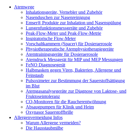
Atemwege
Inhalationsgeräte, Vernebler und Zubehör
Nasenduschen zur Nasenreinigung
Emser® Produkte zur Inhalation und Nasenspülung
Lungenfunktionsmessgeräte und Zubehör
Peak-Flow-Meter und Peak-Flow-Metrie
Inspiratorische Flow-Meter
Vorschaltkammern (Spacer) für Dosieraerosole
Physiotherapeutische Atemphysiotherapiegeräte
Atemtrainingsgeräte für Dosieraerosole
Atemdruck Messgerät für MIP und MEP Messungen
FeNO Diagnosegerät
Halbmasken gegen Viren, Bakterien, Allergene und
Feinstaub
Pulsoximeter zur Bestimmung der Sauerstoffsättigung
im Blut
Atemgasanalysegeräte zur Diagnose von Laktose- und
Fruktoseintoleranz
CO-Monitoren für die Raucherentwöhnung
Absaugpumpen für Klinik und Heim
Oxynasor Sauerstoffbrille
Allergenvermeidung Infos
Warum Allergene vermeiden?
Die Hausstaubmilbe