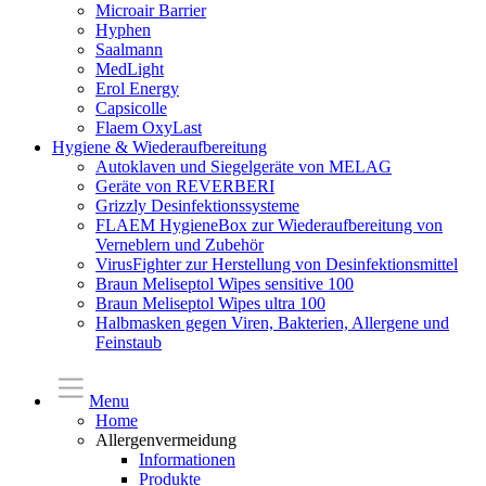
Microair Barrier
Hyphen
Saalmann
MedLight
Erol Energy
Capsicolle
Flaem OxyLast
Hygiene & Wiederaufbereitung
Autoklaven und Siegelgeräte von MELAG
Geräte von REVERBERI
Grizzly Desinfektionssysteme
FLAEM HygieneBox zur Wiederaufbereitung von
Verneblern und Zubehör
VirusFighter zur Herstellung von Desinfektionsmittel
Braun Meliseptol Wipes sensitive 100
Braun Meliseptol Wipes ultra 100
Halbmasken gegen Viren, Bakterien, Allergene und
Feinstaub
Menu
Home
Allergenvermeidung
Informationen
Produkte