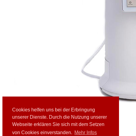
Cookies helfen uns bei der Erbringung
Pulmone MiniBox+
unserer Dienste. Durch die Nutzung unserer
Webseite erklären Sie sich mit dem Setzen
von Cookies einverstanden.
Mehr Infos