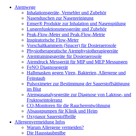
Atemwege
Inhalationsgeräte, Vernebler und Zubehör
Nasenduschen zur Nasenreinigung
Emser® Produkte zur Inhalation und Nasenspülung
Lungenfunktionsmessgeräte und Zubehör
Peak-Flow-Meter und Peak-Flow-Metrie
Inspiratorische Flow-Meter
Vorschaltkammern (Spacer) für Dosieraerosole
Physiotherapeutische Atemphysiotherapiegeräte
Atemtrainingsgeräte für Dosieraerosole
Atemdruck Messgerät für MIP und MEP Messungen
FeNO Diagnosegerät
Halbmasken gegen Viren, Bakterien, Allergene und
Feinstaub
Pulsoximeter zur Bestimmung der Sauerstoffsättigung
im Blut
Atemgasanalysegeräte zur Diagnose von Laktose- und
Fruktoseintoleranz
CO-Monitoren für die Raucherentwöhnung
Absaugpumpen für Klinik und Heim
Oxynasor Sauerstoffbrille
Allergenvermeidung Infos
Warum Allergene vermeiden?
Die Hausstaubmilbe