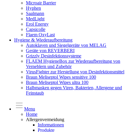
Microair Barrier
Hyphen
Saalmann
MedLight
Erol Energy
Capsicolle
Flaem OxyLast
Hygiene & Wiederaufbereitung
Autoklaven und Siegelgeräte von MELAG
Geräte von REVERBERI
Grizzly Desinfektionssysteme
FLAEM HygieneBox zur Wiederaufbereitung von
Verneblern und Zubehör
VirusFighter zur Herstellung von Desinfektionsmittel
Braun Meliseptol Wipes sensitive 100
Braun Meliseptol Wipes ultra 100
Halbmasken gegen Viren, Bakterien, Allergene und
Feinstaub
Menu
Home
Allergenvermeidung
Informationen
Produkte