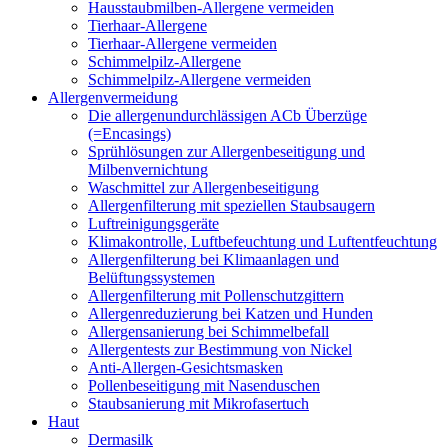
Hausstaubmilben-Allergene vermeiden
Tierhaar-Allergene
Tierhaar-Allergene vermeiden
Schimmelpilz-Allergene
Schimmelpilz-Allergene vermeiden
Allergenvermeidung
Die allergenundurchlässigen ACb Überzüge
(=Encasings)
Sprühlösungen zur Allergenbeseitigung und
Milbenvernichtung
Waschmittel zur Allergenbeseitigung
Allergenfilterung mit speziellen Staubsaugern
Luftreinigungsgeräte
Klimakontrolle, Luftbefeuchtung und Luftentfeuchtung
Allergenfilterung bei Klimaanlagen und
Belüftungssystemen
Allergenfilterung mit Pollenschutzgittern
Allergenreduzierung bei Katzen und Hunden
Allergensanierung bei Schimmelbefall
Allergentests zur Bestimmung von Nickel
Anti-Allergen-Gesichtsmasken
Pollenbeseitigung mit Nasenduschen
Staubsanierung mit Mikrofasertuch
Haut
Dermasilk