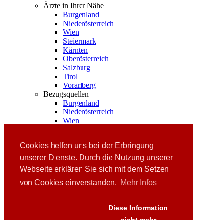
Ärzte in Ihrer Nähe
Burgenland
Niederösterreich
Wien
Steiermark
Kärnten
Oberösterreich
Salzburg
Tirol
Vorarlberg
Bezugsquellen
Burgenland
Niederösterreich
Wien
Steiermark
Kärnten
Cookies helfen uns bei der Erbringung
Oberösterreich
Salzburg
unserer Dienste. Durch die Nutzung unserer
Tirol
Webseite erklären Sie sich mit dem Setzen
Vorarlberg
von Cookies einverstanden.
Mehr Infos
Links
Downloads
Presse
Diese Information
FAQ's
nicht mehr