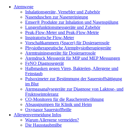
Atemwege
Inhalationsgeräte, Vernebler und Zubehör
Nasenduschen zur Nasenreinigung
Emser® Produkte zur Inhalation und Nasenspülung
Lungenfunktionsmessgeräte und Zubehör
Peak-Flow-Meter und Peak-Flow-Metrie
Inspiratorische Flow-Meter
Vorschaltkammern (Spacer) für Dosieraerosole
Physiotherapeutische Atemphysiotherapiegeräte
Atemtrainingsgeräte für Dosieraerosole
Atemdruck Messgerät für MIP und MEP Messungen
FeNO Diagnosegerät
Halbmasken gegen Viren, Bakterien, Allergene und
Feinstaub
Pulsoximeter zur Bestimmung der Sauerstoffsättigung
im Blut
Atemgasanalysegeräte zur Diagnose von Laktose- und
Fruktoseintoleranz
CO-Monitoren für die Raucherentwöhnung
Absaugpumpen für Klinik und Heim
Oxynasor Sauerstoffbrille
Allergenvermeidung Infos
Warum Allergene vermeiden?
Die Hausstaubmilbe