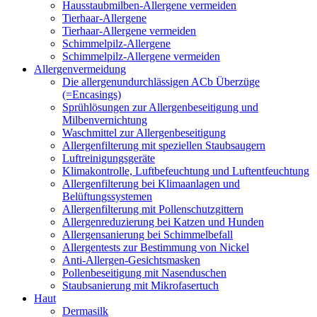
Hausstaubmilben-Allergene vermeiden
Tierhaar-Allergene
Tierhaar-Allergene vermeiden
Schimmelpilz-Allergene
Schimmelpilz-Allergene vermeiden
Allergenvermeidung
Die allergenundurchlässigen ACb Überzüge
(=Encasings)
Sprühlösungen zur Allergenbeseitigung und
Milbenvernichtung
Waschmittel zur Allergenbeseitigung
Allergenfilterung mit speziellen Staubsaugern
Luftreinigungsgeräte
Klimakontrolle, Luftbefeuchtung und Luftentfeuchtung
Allergenfilterung bei Klimaanlagen und
Belüftungssystemen
Allergenfilterung mit Pollenschutzgittern
Allergenreduzierung bei Katzen und Hunden
Allergensanierung bei Schimmelbefall
Allergentests zur Bestimmung von Nickel
Anti-Allergen-Gesichtsmasken
Pollenbeseitigung mit Nasenduschen
Staubsanierung mit Mikrofasertuch
Haut
Dermasilk