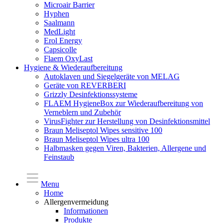
Microair Barrier
Hyphen
Saalmann
MedLight
Erol Energy
Capsicolle
Flaem OxyLast
Hygiene & Wiederaufbereitung
Autoklaven und Siegelgeräte von MELAG
Geräte von REVERBERI
Grizzly Desinfektionssysteme
FLAEM HygieneBox zur Wiederaufbereitung von
Verneblern und Zubehör
VirusFighter zur Herstellung von Desinfektionsmittel
Braun Meliseptol Wipes sensitive 100
Braun Meliseptol Wipes ultra 100
Halbmasken gegen Viren, Bakterien, Allergene und
Feinstaub
Menu
Home
Allergenvermeidung
Informationen
Produkte