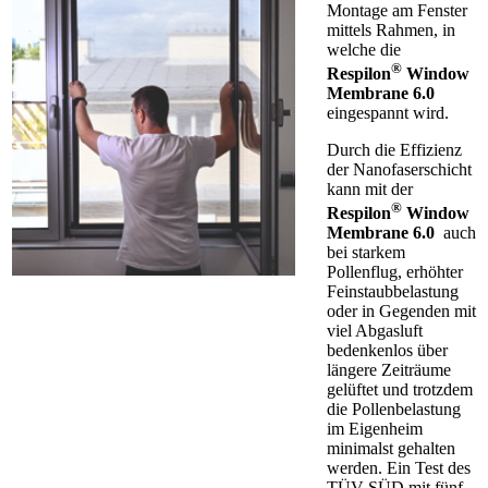
Montage am Fenster
mittels Rahmen, in
welche die
®
Respilon
Window
Membrane 6.0
eingespannt wird.
Durch die Effizienz
der Nanofaserschicht
kann mit der
®
Respilon
Window
Membrane 6.0
auch
bei starkem
Pollenflug, erhöhter
Feinstaubbelastung
oder in Gegenden mit
viel Abgasluft
bedenkenlos über
längere Zeiträume
gelüftet und trotzdem
die Pollenbelastung
im Eigenheim
minimalst gehalten
werden. Ein Test des
TÜV SÜD mit fünf