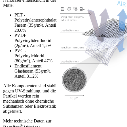
Nanofaser-Filterschicht in der
Mitte:
PET -
Polyethylenterephthalat
Fasern (35g/m²), Anteil
20,6%
PVDF -
Polyvinylidenfluorid
(2g/m²), Anteil 1,2%
PVC -
Polyvinylchlorid
(80g/m²), Anteil 47%
Endlosfilament
Glasfasern (53g/m²),
Anteil 31,2%
Alle Komponenten sind stabil
gegen UV-Strahlung, und die
Partikel werden rein
mechanisch ohne chemische
Substanzen oder Elektrostatik
abgefiltert.
Mehr technische Daten zur
®