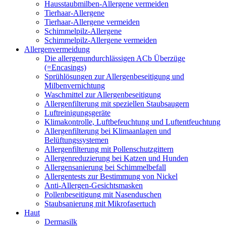
Hausstaubmilben-Allergene vermeiden
Tierhaar-Allergene
Tierhaar-Allergene vermeiden
Schimmelpilz-Allergene
Schimmelpilz-Allergene vermeiden
Allergenvermeidung
Die allergenundurchlässigen ACb Überzüge
(=Encasings)
Sprühlösungen zur Allergenbeseitigung und
Milbenvernichtung
Waschmittel zur Allergenbeseitigung
Allergenfilterung mit speziellen Staubsaugern
Luftreinigungsgeräte
Klimakontrolle, Luftbefeuchtung und Luftentfeuchtung
Allergenfilterung bei Klimaanlagen und
Belüftungssystemen
Allergenfilterung mit Pollenschutzgittern
Allergenreduzierung bei Katzen und Hunden
Allergensanierung bei Schimmelbefall
Allergentests zur Bestimmung von Nickel
Anti-Allergen-Gesichtsmasken
Pollenbeseitigung mit Nasenduschen
Staubsanierung mit Mikrofasertuch
Haut
Dermasilk