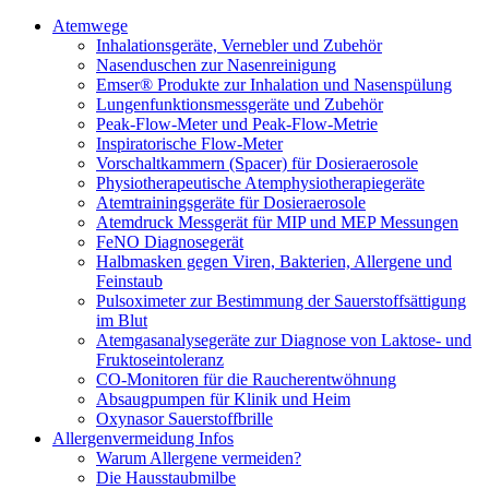
Atemwege
Inhalationsgeräte, Vernebler und Zubehör
Nasenduschen zur Nasenreinigung
Emser® Produkte zur Inhalation und Nasenspülung
Lungenfunktionsmessgeräte und Zubehör
Peak-Flow-Meter und Peak-Flow-Metrie
Inspiratorische Flow-Meter
Vorschaltkammern (Spacer) für Dosieraerosole
Physiotherapeutische Atemphysiotherapiegeräte
Atemtrainingsgeräte für Dosieraerosole
Atemdruck Messgerät für MIP und MEP Messungen
FeNO Diagnosegerät
Halbmasken gegen Viren, Bakterien, Allergene und
Feinstaub
Pulsoximeter zur Bestimmung der Sauerstoffsättigung
im Blut
Atemgasanalysegeräte zur Diagnose von Laktose- und
Fruktoseintoleranz
CO-Monitoren für die Raucherentwöhnung
Absaugpumpen für Klinik und Heim
Oxynasor Sauerstoffbrille
Allergenvermeidung Infos
Warum Allergene vermeiden?
Die Hausstaubmilbe