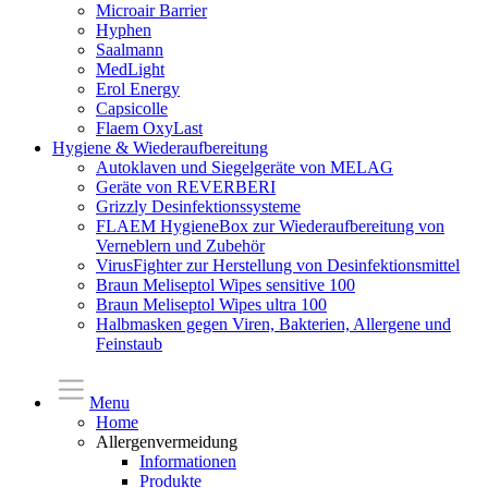
Microair Barrier
Hyphen
Saalmann
MedLight
Erol Energy
Capsicolle
Flaem OxyLast
Hygiene & Wiederaufbereitung
Autoklaven und Siegelgeräte von MELAG
Geräte von REVERBERI
Grizzly Desinfektionssysteme
FLAEM HygieneBox zur Wiederaufbereitung von
Verneblern und Zubehör
VirusFighter zur Herstellung von Desinfektionsmittel
Braun Meliseptol Wipes sensitive 100
Braun Meliseptol Wipes ultra 100
Halbmasken gegen Viren, Bakterien, Allergene und
Feinstaub
Menu
Home
Allergenvermeidung
Informationen
Produkte