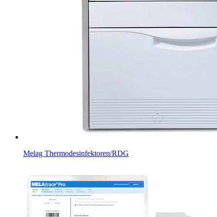
Melag Thermodesinfektoren/RDG