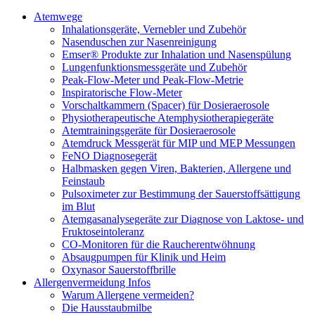
Atemwege
Inhalationsgeräte, Vernebler und Zubehör
Nasenduschen zur Nasenreinigung
Emser® Produkte zur Inhalation und Nasenspülung
Lungenfunktionsmessgeräte und Zubehör
Peak-Flow-Meter und Peak-Flow-Metrie
Inspiratorische Flow-Meter
Vorschaltkammern (Spacer) für Dosieraerosole
Physiotherapeutische Atemphysiotherapiegeräte
Atemtrainingsgeräte für Dosieraerosole
Atemdruck Messgerät für MIP und MEP Messungen
FeNO Diagnosegerät
Halbmasken gegen Viren, Bakterien, Allergene und
Feinstaub
Pulsoximeter zur Bestimmung der Sauerstoffsättigung
im Blut
Atemgasanalysegeräte zur Diagnose von Laktose- und
Fruktoseintoleranz
CO-Monitoren für die Raucherentwöhnung
Absaugpumpen für Klinik und Heim
Oxynasor Sauerstoffbrille
Allergenvermeidung Infos
Warum Allergene vermeiden?
Die Hausstaubmilbe