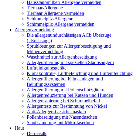
Hausstaubmilben-Allergene vermeiden
Tierhaar-Allergene
Tierhaar-Allergene vermeiden
Schimmelpilz-Allergene
Schimmelpilz-Allergene vermeiden
Allergenvermeidung
Die allergenundurchlässigen ACb Überzüge
(=Encasings)
Sprühlösungen zur Allergenbeseitigung und
Milbenvernichtung
Waschmittel zur Allergenbeseitigung
Allergenfilterung mit speziellen Staubsaugern
Luftreinigungsgeräte
Klimakontrolle, Luftbefeuchtung und Luftentfeuchtung
Allergenfilterung bei Klimaanlagen und
Belüftungssystemen
Allergenfilterung mit Pollenschutzgittern
Allergenreduzierung bei Katzen und Hunden
Allergensanierung bei Schimmelbefall
Allergentests zur Bestimmung von Nickel
Anti-Allergen-Gesichtsmasken
Pollenbeseitigung mit Nasenduschen
Staubsanierung mit Mikrofasertuch
Haut
Dermasilk