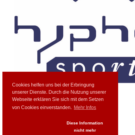
Cookies helfen uns bei der Erbringung
Hyphen - welcher Hauttyp sind Sie?
unserer Dienste. Durch die Nutzung unserer
Webseite erklären Sie sich mit dem Setzen
von Cookies einverstanden.
Mehr Infos
Links
Downloads
Diese Information
Presse
FAQ's
nicht mehr
AGB