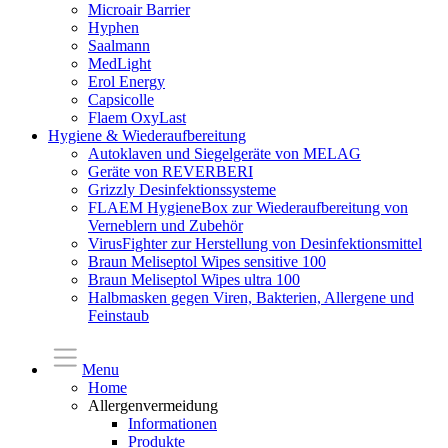
Microair Barrier
Hyphen
Saalmann
MedLight
Erol Energy
Capsicolle
Flaem OxyLast
Hygiene & Wiederaufbereitung
Autoklaven und Siegelgeräte von MELAG
Geräte von REVERBERI
Grizzly Desinfektionssysteme
FLAEM HygieneBox zur Wiederaufbereitung von
Verneblern und Zubehör
VirusFighter zur Herstellung von Desinfektionsmittel
Braun Meliseptol Wipes sensitive 100
Braun Meliseptol Wipes ultra 100
Halbmasken gegen Viren, Bakterien, Allergene und
Feinstaub
Menu
Home
Allergenvermeidung
Informationen
Produkte