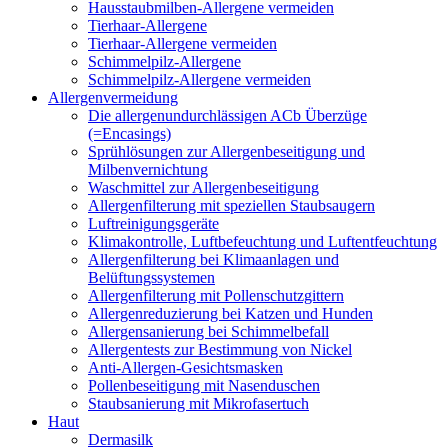
Hausstaubmilben-Allergene vermeiden
Tierhaar-Allergene
Tierhaar-Allergene vermeiden
Schimmelpilz-Allergene
Schimmelpilz-Allergene vermeiden
Allergenvermeidung
Die allergenundurchlässigen ACb Überzüge
(=Encasings)
Sprühlösungen zur Allergenbeseitigung und
Milbenvernichtung
Waschmittel zur Allergenbeseitigung
Allergenfilterung mit speziellen Staubsaugern
Luftreinigungsgeräte
Klimakontrolle, Luftbefeuchtung und Luftentfeuchtung
Allergenfilterung bei Klimaanlagen und
Belüftungssystemen
Allergenfilterung mit Pollenschutzgittern
Allergenreduzierung bei Katzen und Hunden
Allergensanierung bei Schimmelbefall
Allergentests zur Bestimmung von Nickel
Anti-Allergen-Gesichtsmasken
Pollenbeseitigung mit Nasenduschen
Staubsanierung mit Mikrofasertuch
Haut
Dermasilk