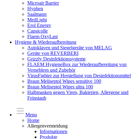
Microair Barrier
Hyphen
Saalmann
MedLight
Erol Energy
Capsicolle
Flaem OxyLast
Hygiene & Wiederaufbereitung
Autoklaven und Siegelgeräte von MELAG
Geräte von REVERBERI
Grizzly Desinfektionssysteme
FLAEM HygieneBox zur Wiederaufbereitung von
Verneblern und Zubehör
VirusFighter zur Herstellung von Desinfektionsmittel
Braun Meliseptol Wipes sensitive 100
Braun Meliseptol Wipes ultra 100
Halbmasken gegen Viren, Bakterien, Allergene und
Feinstaub
Menu
Home
Allergenvermeidung
Informationen
Produkte