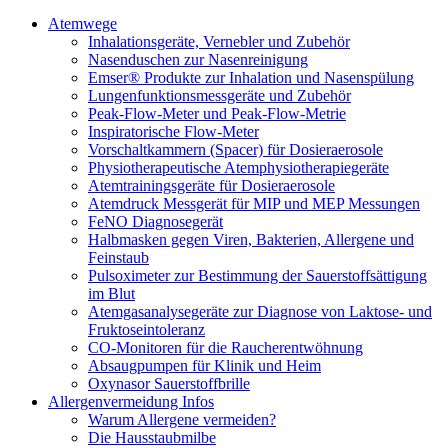
Atemwege
Inhalationsgeräte, Vernebler und Zubehör
Nasenduschen zur Nasenreinigung
Emser® Produkte zur Inhalation und Nasenspülung
Lungenfunktionsmessgeräte und Zubehör
Peak-Flow-Meter und Peak-Flow-Metrie
Inspiratorische Flow-Meter
Vorschaltkammern (Spacer) für Dosieraerosole
Physiotherapeutische Atemphysiotherapiegeräte
Atemtrainingsgeräte für Dosieraerosole
Atemdruck Messgerät für MIP und MEP Messungen
FeNO Diagnosegerät
Halbmasken gegen Viren, Bakterien, Allergene und
Feinstaub
Pulsoximeter zur Bestimmung der Sauerstoffsättigung
im Blut
Atemgasanalysegeräte zur Diagnose von Laktose- und
Fruktoseintoleranz
CO-Monitoren für die Raucherentwöhnung
Absaugpumpen für Klinik und Heim
Oxynasor Sauerstoffbrille
Allergenvermeidung Infos
Warum Allergene vermeiden?
Die Hausstaubmilbe