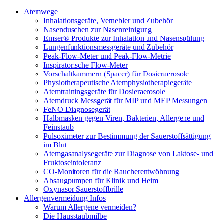
Atemwege
Inhalationsgeräte, Vernebler und Zubehör
Nasenduschen zur Nasenreinigung
Emser® Produkte zur Inhalation und Nasenspülung
Lungenfunktionsmessgeräte und Zubehör
Peak-Flow-Meter und Peak-Flow-Metrie
Inspiratorische Flow-Meter
Vorschaltkammern (Spacer) für Dosieraerosole
Physiotherapeutische Atemphysiotherapiegeräte
Atemtrainingsgeräte für Dosieraerosole
Atemdruck Messgerät für MIP und MEP Messungen
FeNO Diagnosegerät
Halbmasken gegen Viren, Bakterien, Allergene und
Feinstaub
Pulsoximeter zur Bestimmung der Sauerstoffsättigung
im Blut
Atemgasanalysegeräte zur Diagnose von Laktose- und
Fruktoseintoleranz
CO-Monitoren für die Raucherentwöhnung
Absaugpumpen für Klinik und Heim
Oxynasor Sauerstoffbrille
Allergenvermeidung Infos
Warum Allergene vermeiden?
Die Hausstaubmilbe