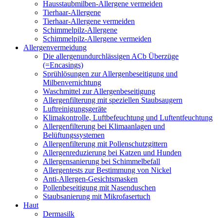
Hausstaubmilben-Allergene vermeiden
Tierhaar-Allergene
Tierhaar-Allergene vermeiden
Schimmelpilz-Allergene
Schimmelpilz-Allergene vermeiden
Allergenvermeidung
Die allergenundurchlässigen ACb Überzüge
(=Encasings)
Sprühlösungen zur Allergenbeseitigung und
Milbenvernichtung
Waschmittel zur Allergenbeseitigung
Allergenfilterung mit speziellen Staubsaugern
Luftreinigungsgeräte
Klimakontrolle, Luftbefeuchtung und Luftentfeuchtung
Allergenfilterung bei Klimaanlagen und
Belüftungssystemen
Allergenfilterung mit Pollenschutzgittern
Allergenreduzierung bei Katzen und Hunden
Allergensanierung bei Schimmelbefall
Allergentests zur Bestimmung von Nickel
Anti-Allergen-Gesichtsmasken
Pollenbeseitigung mit Nasenduschen
Staubsanierung mit Mikrofasertuch
Haut
Dermasilk