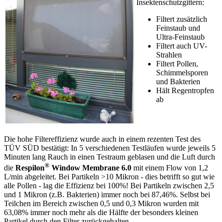
Insektenschutzgittern:
Filtert zusätzlich
Feinstaub und
Ultra-Feinstaub
Filtert auch UV-
Strahlen
Filtert Pollen,
Schimmelsporen
und Bakterien
Hält Regentropfen
ab
Die hohe Filtereffizienz wurde auch in einem rezenten Test des
TÜV SÜD bestätigt: In 5 verschiedenen Testläufen wurde jeweils 5
Minuten lang Rauch in einen Testraum geblasen und die Luft durch
®
die
Respilon
Window Membrane 6.0
mit einem Flow von 1,2
L/min abgeleitet. Bei Partikeln >10 Mikron - dies betrifft so gut wie
alle Pollen - lag die Effizienz bei 100%! Bei Partikeln zwischen 2,5
und 1 Mikron (z.B. Bakterien) immer noch bei 87,46%. Selbst bei
Teilchen im Bereich zwischen 0,5 und 0,3 Mikron wurden mit
63,08% immer noch mehr als die Hälfte der besonders kleinen
Partikel durch den Filter zurückgehalten.