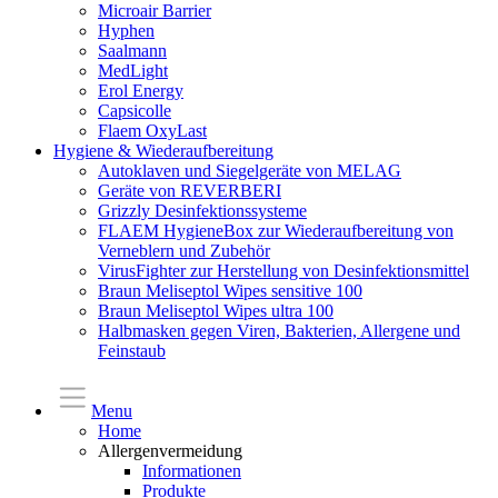
Microair Barrier
Hyphen
Saalmann
MedLight
Erol Energy
Capsicolle
Flaem OxyLast
Hygiene & Wiederaufbereitung
Autoklaven und Siegelgeräte von MELAG
Geräte von REVERBERI
Grizzly Desinfektionssysteme
FLAEM HygieneBox zur Wiederaufbereitung von
Verneblern und Zubehör
VirusFighter zur Herstellung von Desinfektionsmittel
Braun Meliseptol Wipes sensitive 100
Braun Meliseptol Wipes ultra 100
Halbmasken gegen Viren, Bakterien, Allergene und
Feinstaub
Menu
Home
Allergenvermeidung
Informationen
Produkte