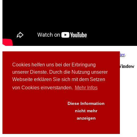
Weitere Test-, Erklärungs- und Vergleichsvideos finden Sie
hier
.
Cookies helfen uns bei der Erbringung
®
Für Preisanfragen bei Spezialgrößen betreffend
Respilon
Window
Membrane 6.0
klicken Sie
hier
.
unserer Dienste. Durch die Nutzung unserer
Webseite erklären Sie sich mit dem Setzen
Produkt bestellen
von Cookies einverstanden.
Mehr Infos
Links
Downloads
Diese Information
Presse
FAQ's
nicht mehr
AGB
anzeigen
Versand
Datenschutz
Impressum