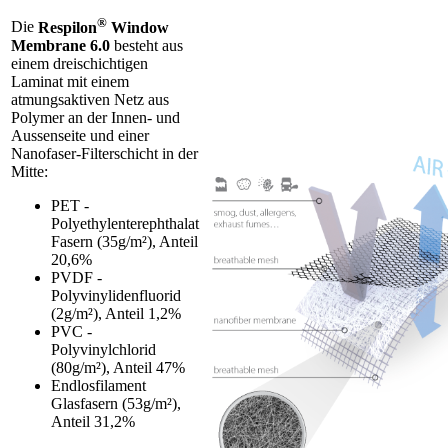
®
Die
Respilon
Window
Membrane 6.0
besteht aus
einem dreischichtigen
Laminat mit einem
atmungsaktiven Netz aus
Polymer an der Innen- und
Aussenseite und einer
Nanofaser-Filterschicht in der
Mitte:
PET -
Polyethylenterephthalat
Fasern (35g/m²), Anteil
20,6%
PVDF -
Polyvinylidenfluorid
(2g/m²), Anteil 1,2%
PVC -
Polyvinylchlorid
(80g/m²), Anteil 47%
Endlosfilament
Glasfasern (53g/m²),
Anteil 31,2%