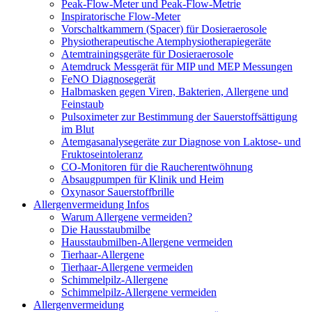
Peak-Flow-Meter und Peak-Flow-Metrie
Inspiratorische Flow-Meter
Vorschaltkammern (Spacer) für Dosieraerosole
Physiotherapeutische Atemphysiotherapiegeräte
Atemtrainingsgeräte für Dosieraerosole
Atemdruck Messgerät für MIP und MEP Messungen
FeNO Diagnosegerät
Halbmasken gegen Viren, Bakterien, Allergene und
Feinstaub
Pulsoximeter zur Bestimmung der Sauerstoffsättigung
im Blut
Atemgasanalysegeräte zur Diagnose von Laktose- und
Fruktoseintoleranz
CO-Monitoren für die Raucherentwöhnung
Absaugpumpen für Klinik und Heim
Oxynasor Sauerstoffbrille
Allergenvermeidung Infos
Warum Allergene vermeiden?
Die Hausstaubmilbe
Hausstaubmilben-Allergene vermeiden
Tierhaar-Allergene
Tierhaar-Allergene vermeiden
Schimmelpilz-Allergene
Schimmelpilz-Allergene vermeiden
Allergenvermeidung