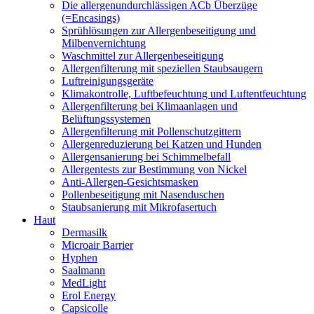
Die allergenundurchlässigen ACb Überzüge
(=Encasings)
Sprühlösungen zur Allergenbeseitigung und
Milbenvernichtung
Waschmittel zur Allergenbeseitigung
Allergenfilterung mit speziellen Staubsaugern
Luftreinigungsgeräte
Klimakontrolle, Luftbefeuchtung und Luftentfeuchtung
Allergenfilterung bei Klimaanlagen und
Belüftungssystemen
Allergenfilterung mit Pollenschutzgittern
Allergenreduzierung bei Katzen und Hunden
Allergensanierung bei Schimmelbefall
Allergentests zur Bestimmung von Nickel
Anti-Allergen-Gesichtsmasken
Pollenbeseitigung mit Nasenduschen
Staubsanierung mit Mikrofasertuch
Haut
Dermasilk
Microair Barrier
Hyphen
Saalmann
MedLight
Erol Energy
Capsicolle