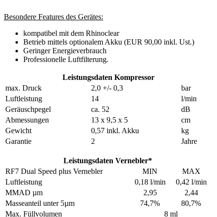
Besondere Features des Gerätes:
kompatibel mit dem Rhinoclear
Betrieb mittels optionalem Akku (EUR 90,00 inkl. Ust.)
Geringer Energieverbrauch
Professionelle Luftfilterung.
Leistungsdaten Kompressor
max. Druck
2,0 +/- 0,3
bar
Luftleistung
14
l/min
Geräuschpegel
ca. 52
dB
Abmessungen
13 x 9,5 x 5
cm
Gewicht
0,57 inkl. Akku
kg
Garantie
2
Jahre
Leistungsdaten Vernebler*
RF7 Dual Speed plus Vernebler
MIN
MAX
Luftleistung
0,18 l/min
0,42 l/min
MMAD µm
2,95
2,44
Masseanteil unter 5µm
74,7%
80,7%
Max. Füllvolumen
8 ml