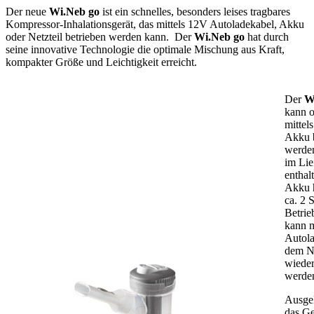
Der neue
Wi.Neb go
ist ein schnelles, besonders leises tragbares
Kompressor-Inhalationsgerät, das mittels 12V Autoladekabel, Akku
oder Netzteil betrieben werden kann. Der
Wi.Neb go
hat durch
seine innovative Technologie die optimale Mischung aus Kraft,
kompakter Größe und Leichtigkeit erreicht.
Der
W
kann o
mittel
Akku b
werden
im Li
enthalt
Akku h
ca. 2 
Betrie
kann m
Autola
dem Ne
wieder
werde
Ausgel
das Ge