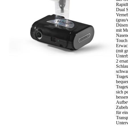
Rapidf
Dual 
Verneb
(grau/
Düsenv
mit M
Nasene
Touch
Erwac
(mit g
Unterb
2 ersat
Schla
schwa
Traget
beque
Traget
sich pe
besser
Aufbe
Zubehö
für ei
Transp
Unter