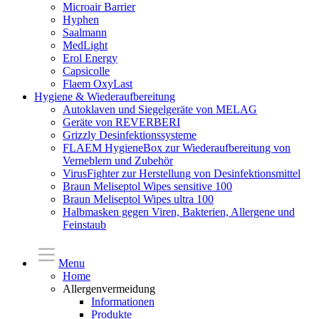
Microair Barrier
Hyphen
Saalmann
MedLight
Erol Energy
Capsicolle
Flaem OxyLast
Hygiene & Wiederaufbereitung
Autoklaven und Siegelgeräte von MELAG
Geräte von REVERBERI
Grizzly Desinfektionssysteme
FLAEM HygieneBox zur Wiederaufbereitung von
Verneblern und Zubehör
VirusFighter zur Herstellung von Desinfektionsmittel
Braun Meliseptol Wipes sensitive 100
Braun Meliseptol Wipes ultra 100
Halbmasken gegen Viren, Bakterien, Allergene und
Feinstaub
Menu
Home
Allergenvermeidung
Informationen
Produkte