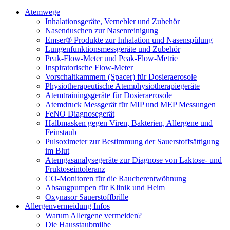
Atemwege
Inhalationsgeräte, Vernebler und Zubehör
Nasenduschen zur Nasenreinigung
Emser® Produkte zur Inhalation und Nasenspülung
Lungenfunktionsmessgeräte und Zubehör
Peak-Flow-Meter und Peak-Flow-Metrie
Inspiratorische Flow-Meter
Vorschaltkammern (Spacer) für Dosieraerosole
Physiotherapeutische Atemphysiotherapiegeräte
Atemtrainingsgeräte für Dosieraerosole
Atemdruck Messgerät für MIP und MEP Messungen
FeNO Diagnosegerät
Halbmasken gegen Viren, Bakterien, Allergene und
Feinstaub
Pulsoximeter zur Bestimmung der Sauerstoffsättigung
im Blut
Atemgasanalysegeräte zur Diagnose von Laktose- und
Fruktoseintoleranz
CO-Monitoren für die Raucherentwöhnung
Absaugpumpen für Klinik und Heim
Oxynasor Sauerstoffbrille
Allergenvermeidung Infos
Warum Allergene vermeiden?
Die Hausstaubmilbe