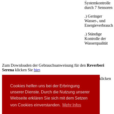
Systemkontrolle
durch 7 Sensoren
.) Geringer
Wasser-, und
Energieverbrauch
.) Ständige
Kontrolle der
Wasserqualität
Zum Downloaden der Gebrauchsanweisung für den
Reverberi
Serena
klicken Sie
hier
.
Zum Downloaden des Prospekts für den
Reverberi Serena
klicken
Sie
hier
.
Cookies helfen uns bei der Erbringung
unserer Dienste. Durch die Nutzung unserer
Webseite erklären Sie sich mit dem Setzen
Bei Interesse nehmen Sie bitte
Kontakt
mit uns auf.
von Cookies einverstanden.
Mehr Infos
Links
Downloads