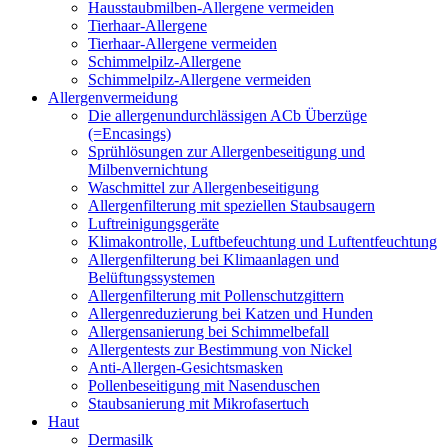
Hausstaubmilben-Allergene vermeiden
Tierhaar-Allergene
Tierhaar-Allergene vermeiden
Schimmelpilz-Allergene
Schimmelpilz-Allergene vermeiden
Allergenvermeidung
Die allergenundurchlässigen ACb Überzüge
(=Encasings)
Sprühlösungen zur Allergenbeseitigung und
Milbenvernichtung
Waschmittel zur Allergenbeseitigung
Allergenfilterung mit speziellen Staubsaugern
Luftreinigungsgeräte
Klimakontrolle, Luftbefeuchtung und Luftentfeuchtung
Allergenfilterung bei Klimaanlagen und
Belüftungssystemen
Allergenfilterung mit Pollenschutzgittern
Allergenreduzierung bei Katzen und Hunden
Allergensanierung bei Schimmelbefall
Allergentests zur Bestimmung von Nickel
Anti-Allergen-Gesichtsmasken
Pollenbeseitigung mit Nasenduschen
Staubsanierung mit Mikrofasertuch
Haut
Dermasilk