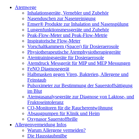
Atemwege
Inhalationsgeräte, Vernebler und Zubehör
Nasenduschen zur Nasenreinigung
Emser® Produkte zur Inhalation und Nasenspülung
Lungenfunktionsmessgeräte und Zubehör
Peak-Flow-Meter und Peak-Flow-Metrie
Inspiratorische Flow-Meter
Vorschaltkammern (Spacer) für Dosieraerosole
Physiotherapeutische Atemphysiotherapiegeräte
Atemtrainingsgeräte für Dosieraerosole
Atemdruck Messgerät für MIP und MEP Messungen
FeNO Diagnosegerät
Halbmasken gegen Viren, Bakterien, Allergene und
Feinstaub
Pulsoximeter zur Bestimmung der Sauerstoffsättigung
im Blut
Atemgasanalysegeräte zur Diagnose von Laktose- und
Fruktoseintoleranz
CO-Monitoren für die Raucherentwöhnung
Absaugpumpen für Klinik und Heim
Oxynasor Sauerstoffbrille
Allergenvermeidung Infos
Warum Allergene vermeiden?
Die Hausstaubmilbe