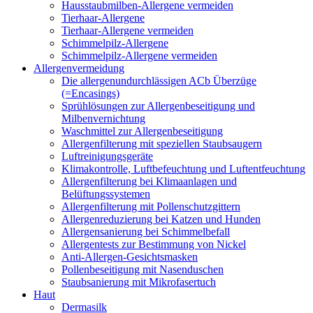
Hausstaubmilben-Allergene vermeiden
Tierhaar-Allergene
Tierhaar-Allergene vermeiden
Schimmelpilz-Allergene
Schimmelpilz-Allergene vermeiden
Allergenvermeidung
Die allergenundurchlässigen ACb Überzüge
(=Encasings)
Sprühlösungen zur Allergenbeseitigung und
Milbenvernichtung
Waschmittel zur Allergenbeseitigung
Allergenfilterung mit speziellen Staubsaugern
Luftreinigungsgeräte
Klimakontrolle, Luftbefeuchtung und Luftentfeuchtung
Allergenfilterung bei Klimaanlagen und
Belüftungssystemen
Allergenfilterung mit Pollenschutzgittern
Allergenreduzierung bei Katzen und Hunden
Allergensanierung bei Schimmelbefall
Allergentests zur Bestimmung von Nickel
Anti-Allergen-Gesichtsmasken
Pollenbeseitigung mit Nasenduschen
Staubsanierung mit Mikrofasertuch
Haut
Dermasilk